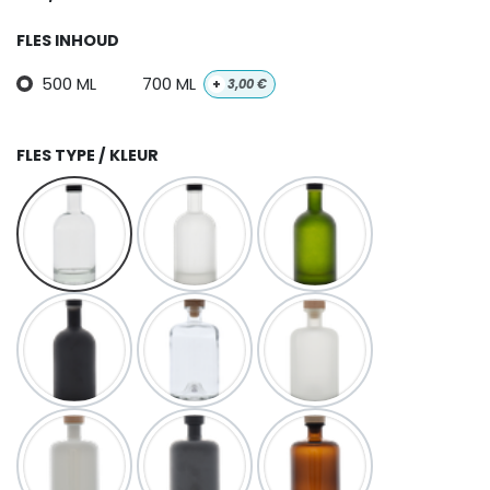
FLES INHOUD
500 ML
700 ML
+
3,00
€
FLES TYPE / KLEUR