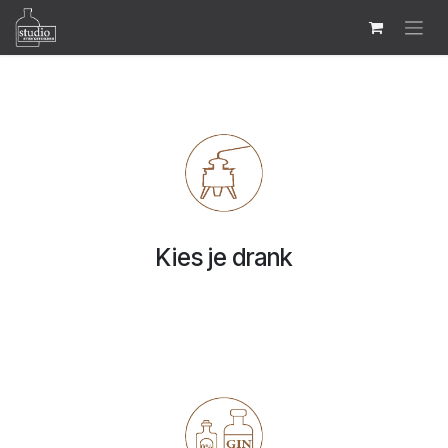
Se rendre au contenu
Kies je drank