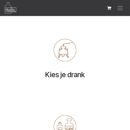
Overslaan naar inhoud
Kies je drank