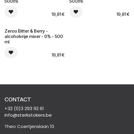
0% alcoholvrij
0% alcoholvrij
500ml.
500ml.
19,81
€
19,81
€
0% alcoholvrij
Zeroo Bitter & Berry -
alcoholvrije mixer - 0% - 500
ml.
19,81
€
CONTACT
+32 (0)3 293 92 61
info@sterkstokers.be
Theo Coertjenslaan 10