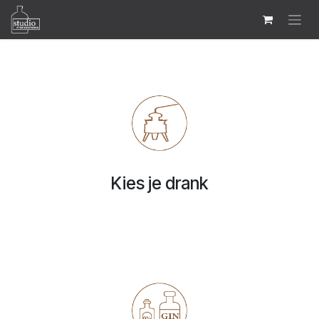
Overslaan naar inhoud
Kies je drank