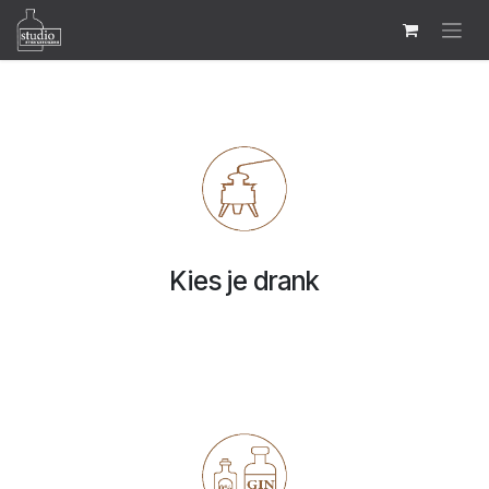
Zum Inhalt springen
Kies je drank