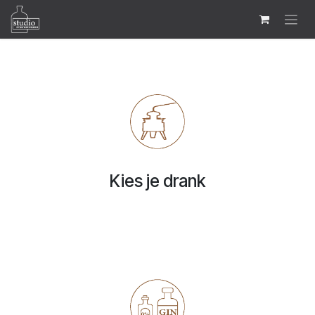
Se rendre au contenu
Kies je drank