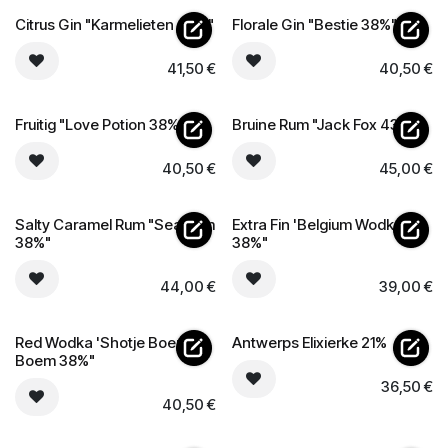
Citrus Gin "Karmelieten 43%"
Florale Gin "Bestie 38%"
41,50
€
40,50
€
Fruitig "Love Potion 38%"
Bruine Rum "Jack Fox 43%"
40,50
€
45,00
€
Salty Caramel Rum "Sea Rum
Extra Fin 'Belgium Wodka
38%"
38%"
44,00
€
39,00
€
Red Wodka 'Shotje Boem
Antwerps Elixierke 21%
Boem 38%"
36,50
€
40,50
€