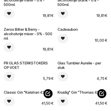
0% alcoholvrij
0% alcoholvrij
alcoholvrije mixer - 0% -
alcoholvrije drank - 0% -
500ml.
500ml.
19,81
€
19,81
€
0% alcoholvrij
Zeroo Bitter & Berry -
Cadeaubon
alcoholvrije mixer - 0% - 500
ml.
10,00
€
19,81
€
PR GLAS STERKSTOKERS
Glas Tumbler Aurelie - per
OP VOET
stuk
5,79
€
4,75
€
Classic Gin "Kalahari 43%"
Kruidig" Gin "Thomas 43%"
41,50
€
41,50
€