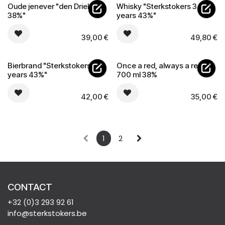
Oude jenever "den Driek
Whisky "Sterkstokers 3
38%"
years 43%"
39,00
€
49,80
€
Bierbrand "Sterkstokers 3
Once a red, always a red gin
years 43%"
700 ml 38%
42,00
€
35,00
€
1
2
CONTACT
+32 (0)3 293 92 61
info@sterkstokers.be