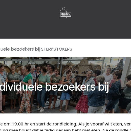
P
OVER ONS
FLESSEN GALLERIJ
LABELS GALLERIJ
Blog
Con
iduele bezoekers bij STERKSTOKERS
dividuele bezoekers bij
 om 19.00 hr en start de rondleiding. Als je vooraf wilt eten, ver
ening mee houdt dat je tijdig gedaan hebt met eten. Na de rondlei